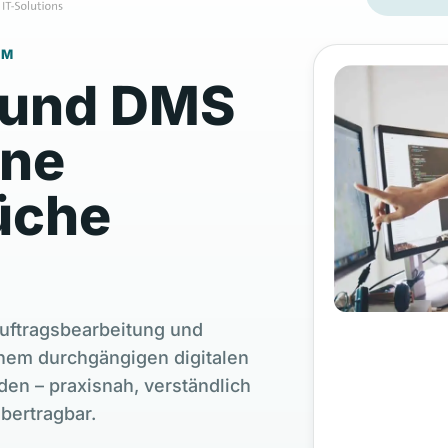
M
 und DMS
hne
üche
 Auftragsbearbeitung und
em durchgängigen digitalen
n – praxisnah, verständlich
übertragbar.