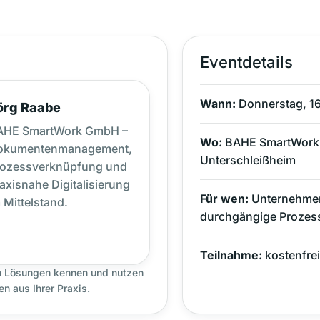
Eventdetails
Wann:
Donnerstag, 16
örg Raabe
AHE SmartWork GmbH –
Wo:
BAHE SmartWork G
okumentenmanagement,
Unterschleißheim
rozessverknüpfung und
axisnahe Digitalisierung
Für wen:
Unternehmen
 Mittelstand.
durchgängige Prozes
Teilnahme:
kostenfrei
en Lösungen kennen und nutzen
n aus Ihrer Praxis.