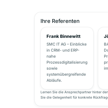
Ihre Referenten
Frank Binnewitt
J
SMC IT AG – Einblicke
B
in CRM- und ERP-
D
nahe
P
Prozessdigitalisierung
pr
sowie
im
systemübergreifende
Abläufe.
Lernen Sie die Ansprechpartner hinter d
Sie die Gelegenheit für konkrete Rückfrage