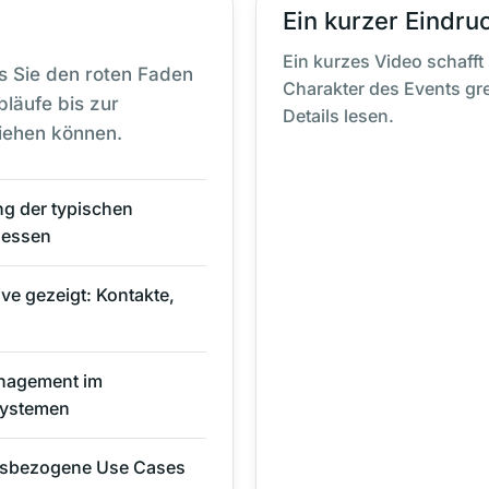
Ein kurzer Eindru
Ein kurzes Video schafft
ss Sie den roten Faden
Charakter des Events gre
läufe bis zur
Details lesen.
iehen können.
g der typischen
zessen
e gezeigt: Kontakte,
agement im
Systemen
xisbezogene Use Cases